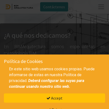
Contáctenos
¿A qué nos dedicamos?
En BIMArquitectura somos especialistas en
metodología BIM.
Política de Cookies
En este sitio web usamos cookies propias. Puede
Poniendo a su disposición nuestra experiencia en
informarse de estas en nuestra Política de
Autodesk Revit y Archicad para aportar a su proyecto
privacidad.
Deberá configurar las suyas para
continuar usando nuestro sitio web.
de edificación pública o privada todas las ventajas y
beneficios que aporta la metodología BIM.
Accept